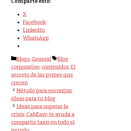
Comparte esto:
X
Facebook
LinkedIn
WhatsApp
Categorías
Etiquetas
Blogs
,
General
Blog
corporativo
,
contenidos
,
El
secreto de las pymes que
crecen
Método para encontrar
ideas para tu blog
Ideas para superar la
crisis: CabEasy, te ayuda a
compartir taxis en todo el
mundo