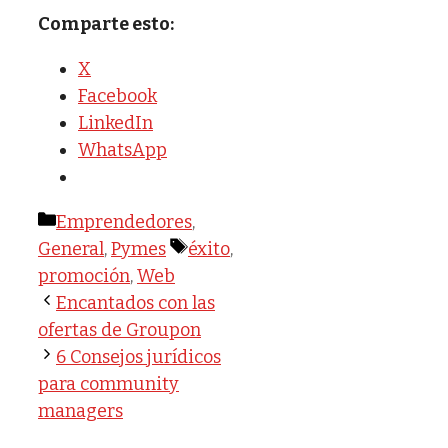
Comparte esto:
X
Facebook
LinkedIn
WhatsApp
Categorías
Emprendedores
,
Etiquetas
General
,
Pymes
éxito
,
promoción
,
Web
Encantados con las
ofertas de Groupon
6 Consejos jurídicos
para community
managers