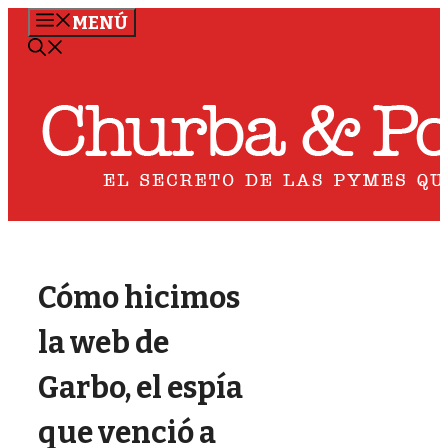
Saltar
MENÚ
al
contenido
Cómo hicimos
la web de
Garbo, el espía
que venció a