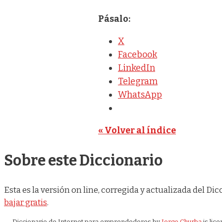
Pásalo:
X
Facebook
LinkedIn
Telegram
WhatsApp
« Volver al índice
Sobre este Diccionario
Esta es la versión on line, corregida y actualizada del 
bajar gratis
.
Diccionario de Internet para emprendedores
by
Jorge Churba
is lic