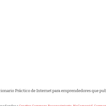
Diccionario Práctico de Internet para emprendedores que pu
ensed under a
Creative Commons Reconocimiento-NoComercial-CompartirI