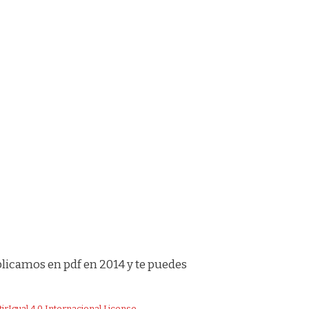
blicamos en pdf en 2014 y te puedes
gual 4.0 Internacional License
.