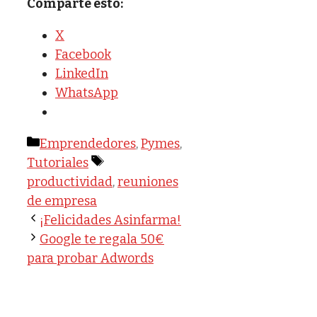
Comparte esto:
X
Facebook
LinkedIn
WhatsApp
Categorías
Emprendedores
,
Pymes
,
Etiquetas
Tutoriales
productividad
,
reuniones
de empresa
¡Felicidades Asinfarma!
Google te regala 50€
para probar Adwords