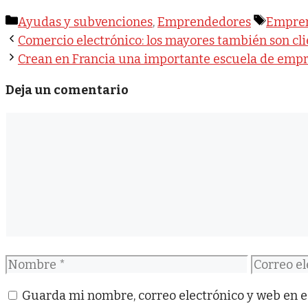
Categorías
Etique
Ayudas y subvenciones
,
Emprendedores
Empre
Comercio electrónico: los mayores también son cli
Crean en Francia una importante escuela de emp
Deja un comentario
Comentario
Nombre
Correo
electróni
Guarda mi nombre, correo electrónico y web en e