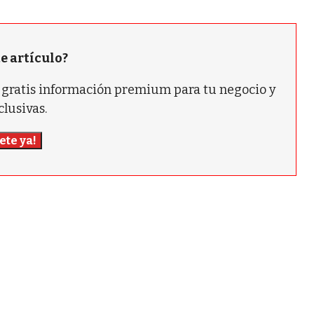
te artículo?
ás gratis información premium para tu negocio y
clusivas.
ete ya!