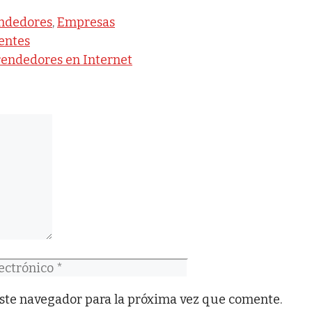
tas
ndedores
,
Empresas
entes
rendedores en Internet
co
ste navegador para la próxima vez que comente.