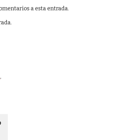
comentarios a esta entrada.
rada.
o
,
O