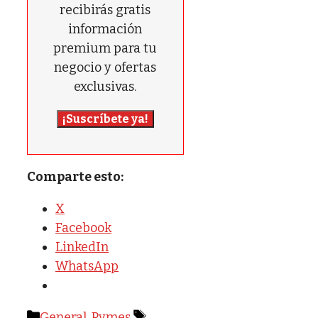
recibirás gratis
información
premium para tu
negocio y ofertas
exclusivas.
¡Suscríbete ya!
Comparte esto:
X
Facebook
LinkedIn
WhatsApp
Categorías
Etiquetas
General
,
Pymes