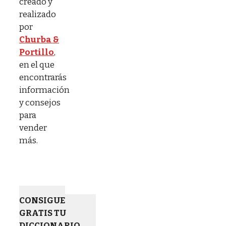
creado y
realizado
por
Churba &
Portillo
,
en el que
encontrarás
información
y consejos
para
vender
más.
CONSIGUE
GRATIS TU
DICCIONARIO