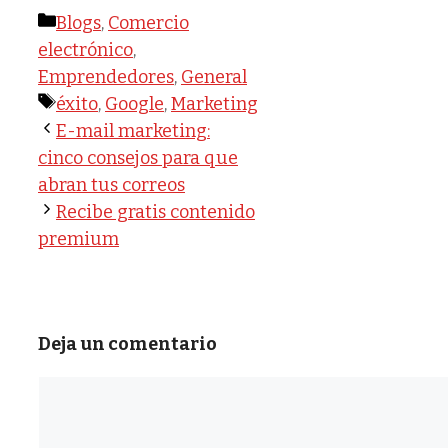
Categorías
Blogs
,
Comercio
electrónico
,
Emprendedores
,
General
Etiquetas
éxito
,
Google
,
Marketing
E-mail marketing:
cinco consejos para que
abran tus correos
Recibe gratis contenido
premium
Deja un comentario
Comentario