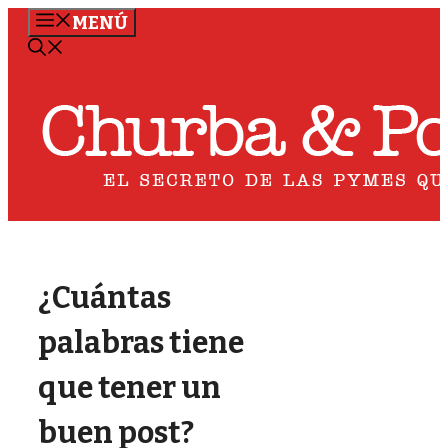
Saltar
MENÚ
al
contenido
¿Cuántas
palabras tiene
que tener un
buen post?