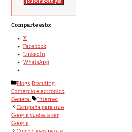
¡Suscríbete ya!
Comparte esto:
X
Facebook
LinkedIn
WhatsApp
Categorías
Blogs
,
Branding
,
Comercio electrónico
,
Etiquetas
General
Internet
Campaña para que
Google vuelva a ser
Google
Cinco claves para el