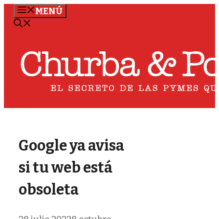
Saltar
MENÚ
al
contenido
Google ya avisa
si tu web está
obsoleta