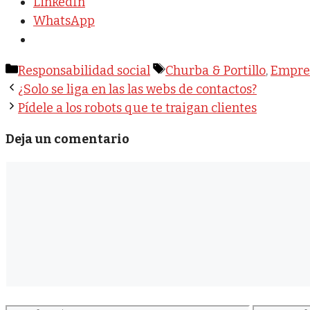
LinkedIn
WhatsApp
Categorías
Etiquetas
Responsabilidad social
Churba & Portillo
,
Empre
¿Solo se liga en las las webs de contactos?
Pídele a los robots que te traigan clientes
Deja un comentario
Comentario