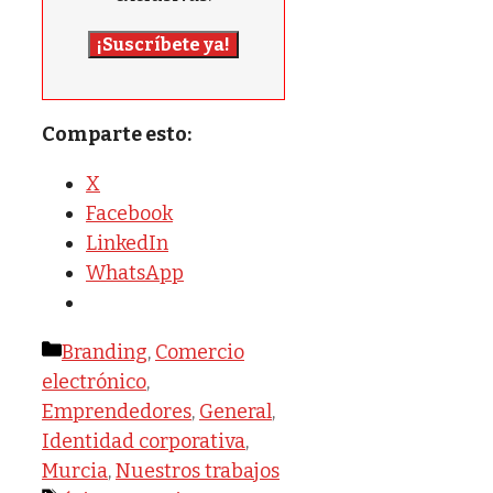
¡Suscríbete ya!
Comparte esto:
X
Facebook
LinkedIn
WhatsApp
Categorías
Branding
,
Comercio
electrónico
,
Emprendedores
,
General
,
Identidad corporativa
,
Murcia
,
Nuestros trabajos