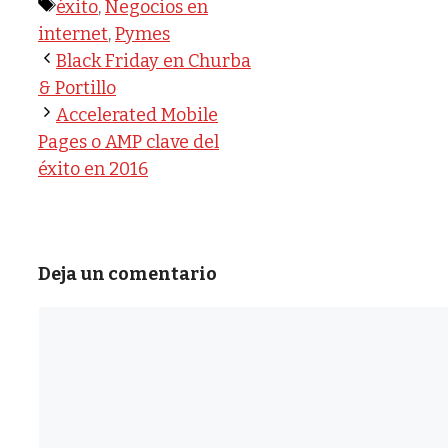
Etiquetas
éxito
,
Negocios en
internet
,
Pymes
Black Friday en Churba
& Portillo
Accelerated Mobile
Pages o AMP clave del
éxito en 2016
Deja un comentario
Comentario