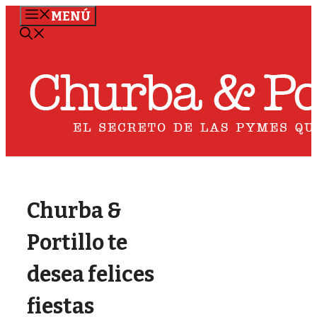
Saltar
MENÚ
al
contenido
Churba &
Portillo te
desea felices
fiestas