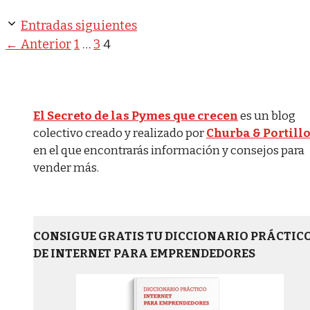
Entradas siguientes
Página
Página
Página
←
Anterior
1
…
3
4
El Secreto de las Pymes que crecen
es un blog
colectivo creado y realizado por
Churba & Portill
en el que encontrarás información y consejos para
vender más.
CONSIGUE GRATIS TU DICCIONARIO PRÁCTIC
DE INTERNET PARA EMPRENDEDORES