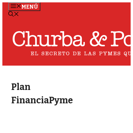
Saltar
MENÚ
al
contenido
Plan
FinanciaPyme