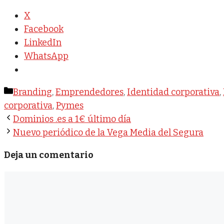
X
Facebook
LinkedIn
WhatsApp
Categorías
Branding
,
Emprendedores
,
Identidad corporativa
,
corporativa
,
Pymes
Dominios .es a 1€ último día
Nuevo periódico de la Vega Media del Segura
Deja un comentario
Comentario