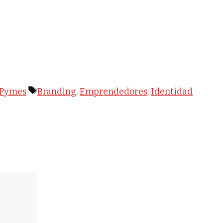
Etiquetas
Pymes
Branding
,
Emprendedores
,
Identidad