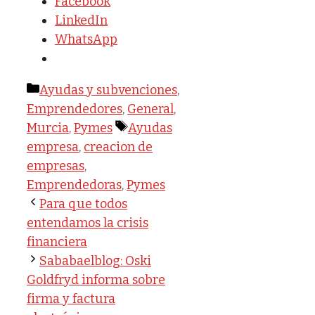
Facebook
LinkedIn
WhatsApp
Categorías
Ayudas y subvenciones
,
Emprendedores
,
General
,
Etiquetas
Murcia
,
Pymes
Ayudas
empresa
,
creacion de
empresas
,
Emprendedoras
,
Pymes
Para que todos
entendamos la crisis
financiera
Sababaelblog: Oski
Goldfryd informa sobre
firma y factura