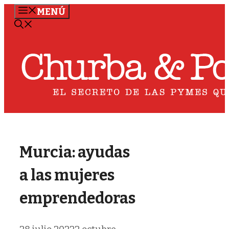
Saltar
MENÚ
al
contenido
Murcia: ayudas
a las mujeres
emprendedoras