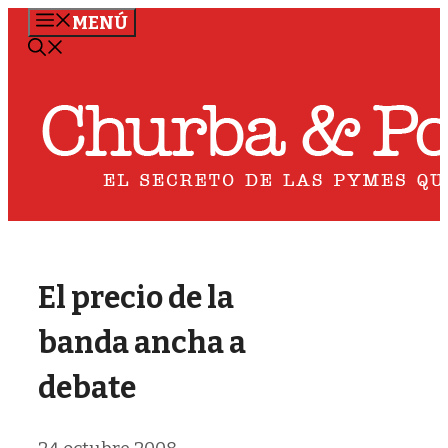
Saltar
MENÚ
al
contenido
El precio de la
banda ancha a
debate