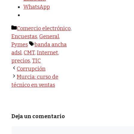
WhatsApp
Categorías
Comercio electrónico
,
Encuestas
,
General
,
Etiquetas
Pymes
banda ancha
adsl
,
CMT
,
Internet
,
precios
,
TIC
Corrupción
Murcia: curso de
técnico en ventas
Deja un comentario
Comentario