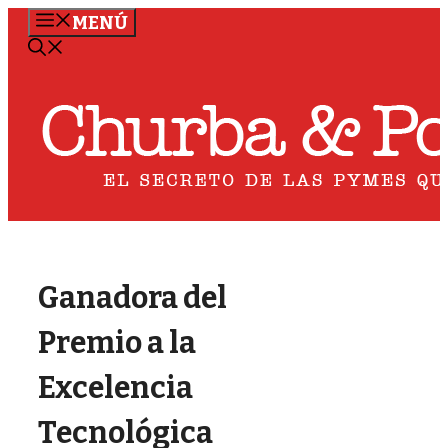
Saltar
MENÚ
al
contenido
Ganadora del
Premio a la
Excelencia
Tecnológica