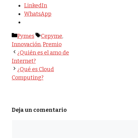
LinkedIn
WhatsApp
Categorías
Etiquetas
Pymes
Cepyme
,
Innovación
,
Premio
¿Quién es el amo de
Internet?
¿Qué es Cloud
Computing?
Deja un comentario
Comentario