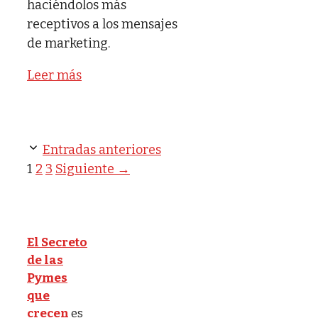
haciéndolos más
receptivos a los mensajes
de marketing.
Leer más
Entradas anteriores
Página
Página
Página
1
2
3
Siguiente
→
El Secreto
de las
Pymes
que
crecen
es