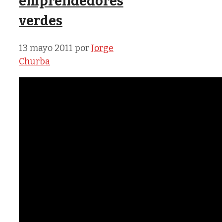
emprendedores
verdes
13 mayo 2011
por
Jorge
Churba