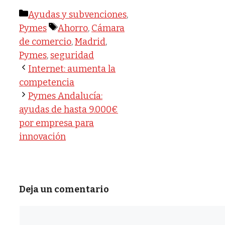
Categorías
Ayudas y subvenciones
,
Etiquetas
Pymes
Ahorro
,
Cámara
de comercio
,
Madrid
,
Pymes
,
seguridad
Internet: aumenta la
competencia
Pymes Andalucía:
ayudas de hasta 9.000€
por empresa para
innovación
Deja un comentario
Comentario