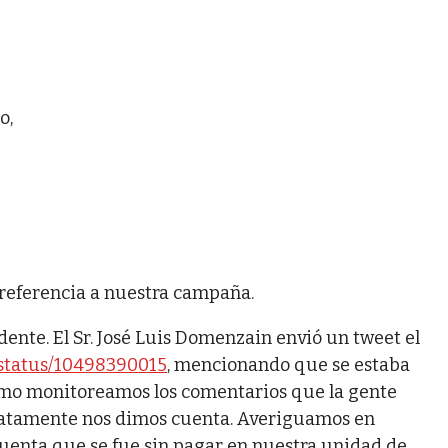
o,
 referencia a nuestra campaña.
nte. El Sr. José Luis Domenzain envió un tweet el
/status/10498390015
, mencionando que se estaba
omo monitoreamos los comentarios que la gente
ediatamente nos dimos cuenta. Averiguamos en
cuenta que se fue sin pagar en nuestra unidad de