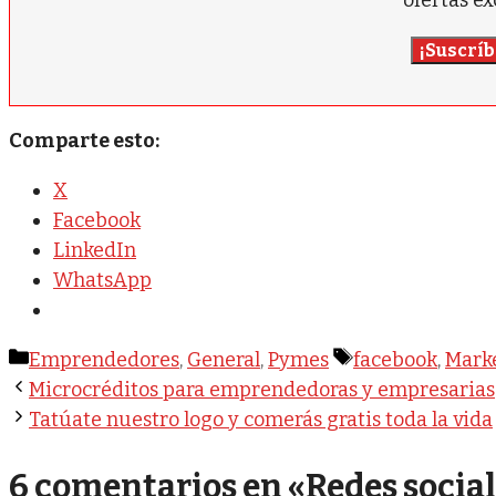
ofertas ex
¡Suscríb
Comparte esto:
X
Facebook
LinkedIn
WhatsApp
Categorías
Etiquetas
Emprendedores
,
General
,
Pymes
facebook
,
Mark
Microcréditos para emprendedoras y empresarias
Tatúate nuestro logo y comerás gratis toda la vida
6 comentarios en «Redes sociale