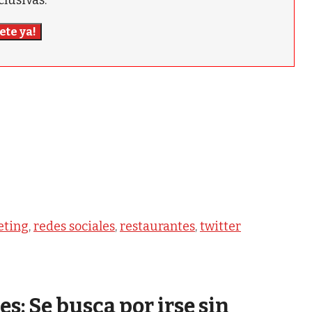
clusivas.
ete ya!
eting
,
redes sociales
,
restaurantes
,
twitter
s: Se busca por irse sin