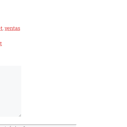
tas
et
,
ventas
t