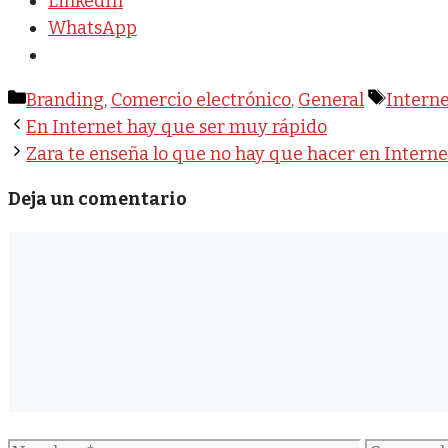
LinkedIn
WhatsApp
Categorías
Etique
Branding
,
Comercio electrónico
,
General
Intern
En Internet hay que ser muy rápido
Zara te enseña lo que no hay que hacer en Interne
Deja un comentario
Comentario