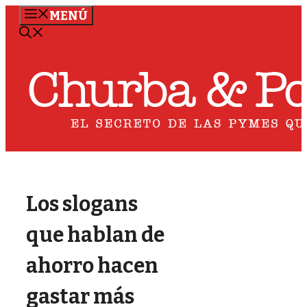
Saltar
MENÚ
al
contenido
Los slogans
que hablan de
ahorro hacen
gastar más