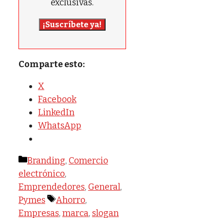
exclusivas.
¡Suscríbete ya!
Comparte esto:
X
Facebook
LinkedIn
WhatsApp
Categorías
Branding
,
Comercio
electrónico
,
Emprendedores
,
General
,
Etiquetas
Pymes
Ahorro
,
Empresas
,
marca
,
slogan