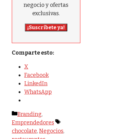
negocio y ofertas
exclusivas.
¡Suscríbete ya!
Comparte esto:
X
Facebook
LinkedIn
WhatsApp
Categorías
Branding
,
Etiquetas
Emprendedores
chocolate
,
Negocios
,