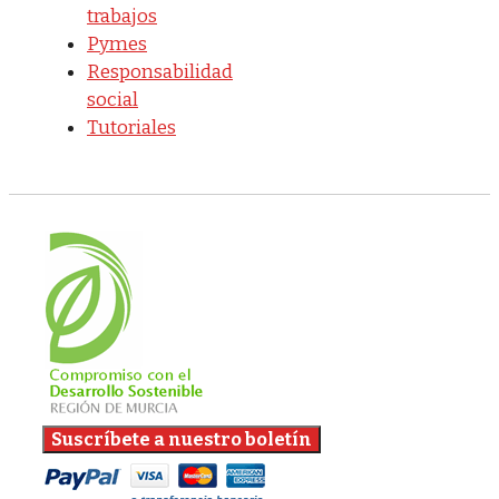
trabajos
Pymes
Responsabilidad
social
Tutoriales