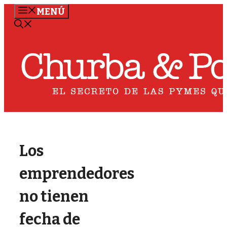
Saltar
MENÚ
al
contenido
Los
emprendedores
no tienen
fecha de