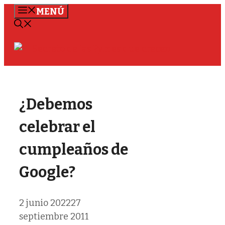
Saltar
MENÚ
al
contenido
¿Debemos
celebrar el
cumpleaños de
Google?
2 junio 2022
27
septiembre 2011