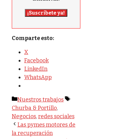
¡Suscríbete ya!
Comparte esto:
X
Facebook
LinkedIn
WhatsApp
Categorías
Etiquetas
Nuestros trabajos
Churba & Portillo
,
Negocios
,
redes sociales
Las pymes motores de
la recuperación