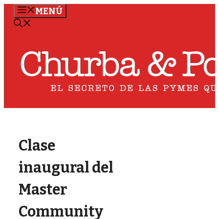
Saltar
MENÚ
al
contenido
Clase
inaugural del
Master
Community