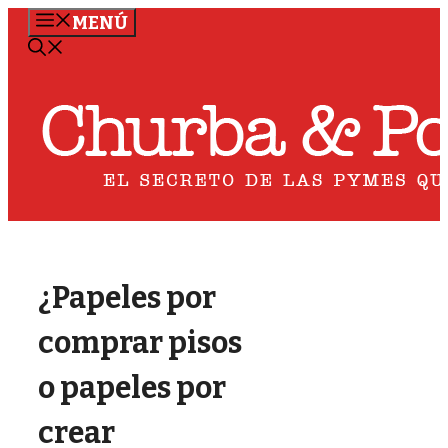
Saltar
MENÚ
al
contenido
¿Papeles por
comprar pisos
o papeles por
crear