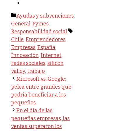
Categorías
Ayudas y subvenciones
,
General
,
Pymes
,
Etiquetas
Responsabilidad social
Chile
,
Emprendedores
,
Empresas
,
España
,
Innovación
,
Internet
,
redes sociales
,
silicon
valley
,
trabajo
Microsoft vs. Google:
pelea entre grandes que
podría beneficiar a los
pequeños
En el día de las
pequeñas empresas, las
ventas superaron los