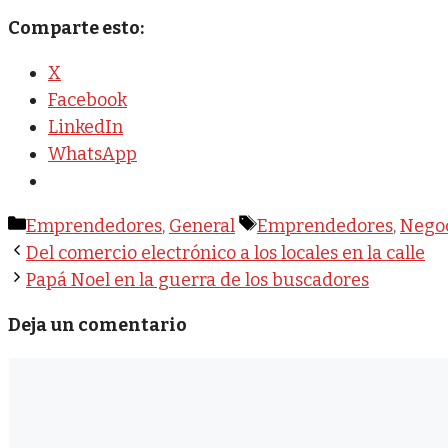
Comparte esto:
X
Facebook
LinkedIn
WhatsApp
Categorías
Etiquetas
Emprendedores
,
General
Emprendedores
,
Nego
Del comercio electrónico a los locales en la calle
Papá Noel en la guerra de los buscadores
Deja un comentario
Comentario