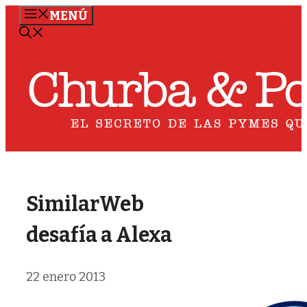
Saltar
MENÚ
al
contenido
SimilarWeb
desafía a Alexa
22 enero 2013