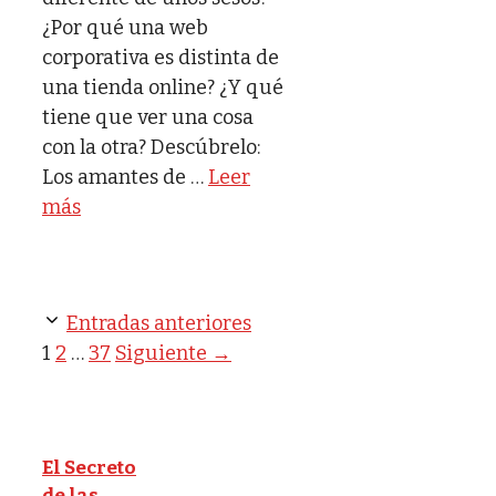
¿Por qué una web
corporativa es distinta de
una tienda online? ¿Y qué
tiene que ver una cosa
con la otra? Descúbrelo:
Los amantes de …
Leer
más
Entradas anteriores
Página
Página
Página
1
2
…
37
Siguiente
→
El Secreto
de las