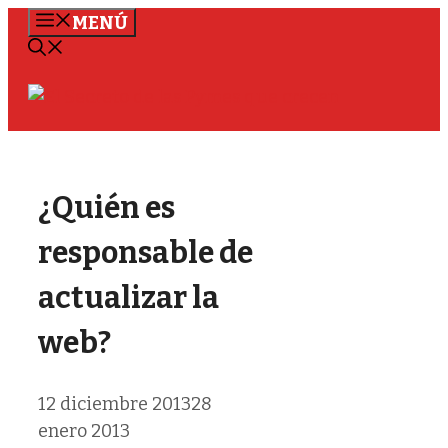
Saltar
MENÚ
al
contenido
¿Quién es
responsable de
actualizar la
web?
12 diciembre 2013
28
enero 2013