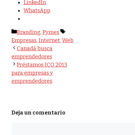
LinkedIn
WhatsApp
Categorías
Etiquetas
Branding
,
Pymes
Empresas
,
Internet
,
Web
Canadá busca
emprendedores
Préstamos ICO 2013
para empresas y
emprendedores
Deja un comentario
Comentario