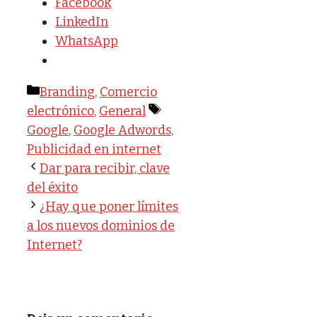
Facebook
LinkedIn
WhatsApp
Categorías
Branding
,
Comercio
Etiquetas
electrónico
,
General
Google
,
Google Adwords
,
Publicidad en internet
Dar para recibir, clave
del éxito
¿Hay que poner límites
a los nuevos dominios de
Internet?