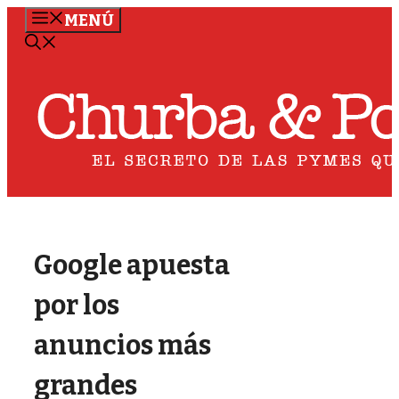
Saltar
MENÚ
al
contenido
Google apuesta
por los
anuncios más
grandes