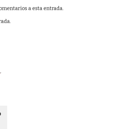
comentarios a esta entrada.
rada.
o
,
O