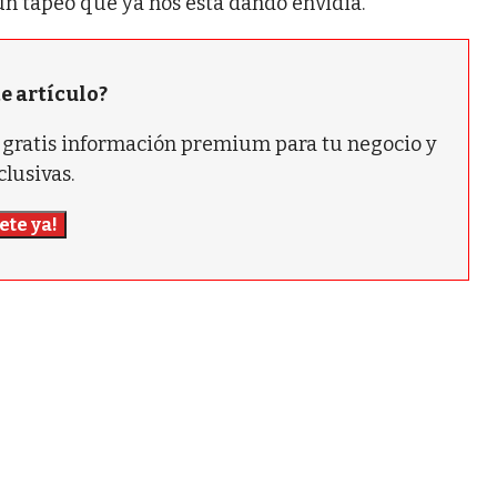
un tapeo que ya nos está dando envidia.
te artículo?
ás gratis información premium para tu negocio y
clusivas.
ete ya!