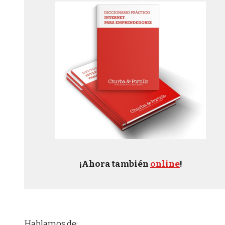
¡Ahora también
online
!
Hablamos de: