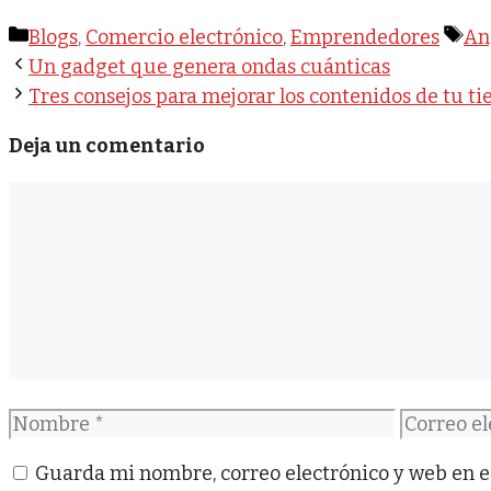
Categorías
Et
Blogs
,
Comercio electrónico
,
Emprendedores
Ang
Un gadget que genera ondas cuánticas
Tres consejos para mejorar los contenidos de tu ti
Deja un comentario
Comentario
Nombre
Correo
electróni
Guarda mi nombre, correo electrónico y web en e