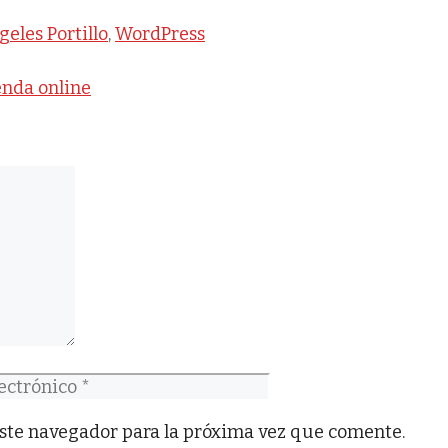
iquetas
eles Portillo
,
WordPress
enda online
co
ste navegador para la próxima vez que comente.