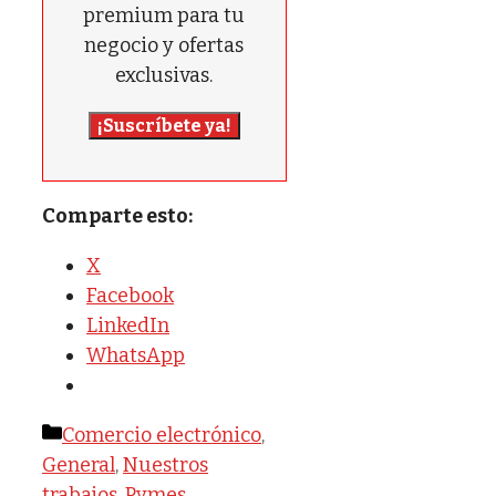
premium para tu
negocio y ofertas
exclusivas.
¡Suscríbete ya!
Comparte esto:
X
Facebook
LinkedIn
WhatsApp
Categorías
Comercio electrónico
,
General
,
Nuestros
trabajos
,
Pymes