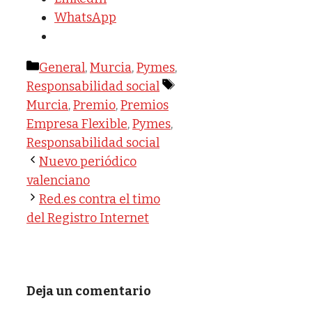
WhatsApp
Categorías
General
,
Murcia
,
Pymes
,
Etiquetas
Responsabilidad social
Murcia
,
Premio
,
Premios
Empresa Flexible
,
Pymes
,
Responsabilidad social
Nuevo periódico
valenciano
Red.es contra el timo
del Registro Internet
Deja un comentario