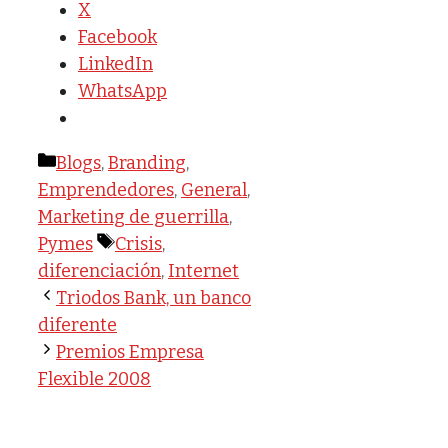
X
Facebook
LinkedIn
WhatsApp
Categorías
Blogs
,
Branding
,
Emprendedores
,
General
,
Marketing de guerrilla
,
Etiquetas
Pymes
Crisis
,
diferenciación
,
Internet
Triodos Bank, un banco
diferente
Premios Empresa
Flexible 2008