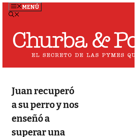
Saltar
MENÚ
al
contenido
Juan recuperó
a su perro y nos
enseñó a
superar una