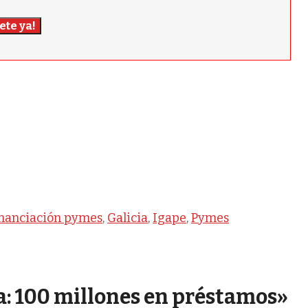
ete ya!
nanciación pymes
,
Galicia
,
Igape
,
Pymes
a: 100 millones en préstamos»