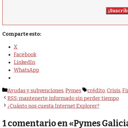
¡Suscríb
Comparte esto:
X
Facebook
LinkedIn
WhatsApp
Categorías
Etiquetas
Ayudas y subvenciones
,
Pymes
crédito
,
Crisis
,
Fi
RSS: mantenerte informado sin perder tiempo
¿Cuánto nos cuesta Internet Explorer?
1 comentario en «Pymes Galici