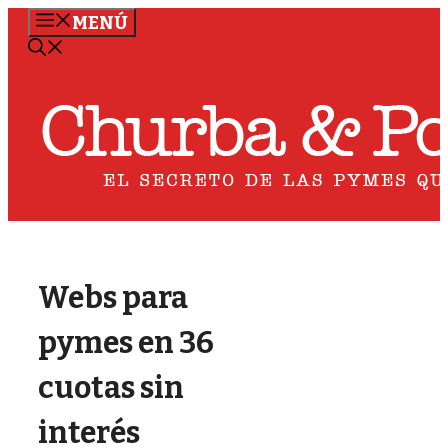
Saltar
MENÚ
al
contenido
Webs para
pymes en 36
cuotas sin
interés