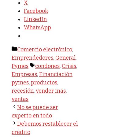
X
Facebook
LinkedIn
WhatsApp
Categorías
Comercio electrónico
,
Emprendedores
,
General
,
Etiquetas
Pymes
condones
,
Crisis
,
Empresas
,
Financiación
pymes
,
productos
,
recesión
,
vender mas
,
ventas
No se puede ser
experto en todo
Debemos restablecer el
crédito