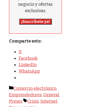
negocio y ofertas
exclusivas.
¡Suscríbete ya!
Comparte esto:
X
Facebook
LinkedIn
WhatsApp
Categorías
Comercio electrónico
,
Emprendedores
,
General
,
Etiquetas
Pymes
Crisis
,
Internet
,