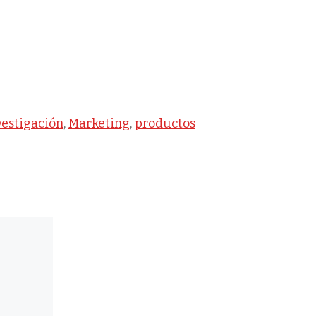
s
vestigación
,
Marketing
,
productos