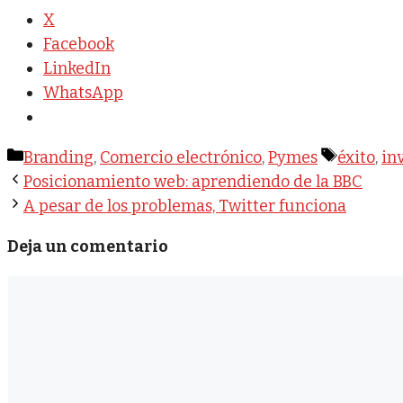
X
Facebook
LinkedIn
WhatsApp
Categorías
Etiqueta
Branding
,
Comercio electrónico
,
Pymes
éxito
,
in
Posicionamiento web: aprendiendo de la BBC
A pesar de los problemas, Twitter funciona
Deja un comentario
Comentario