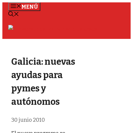
Saltar
MENÚ
al
contenido
Galicia: nuevas
ayudas para
pymes y
autónomos
30 junio 2010