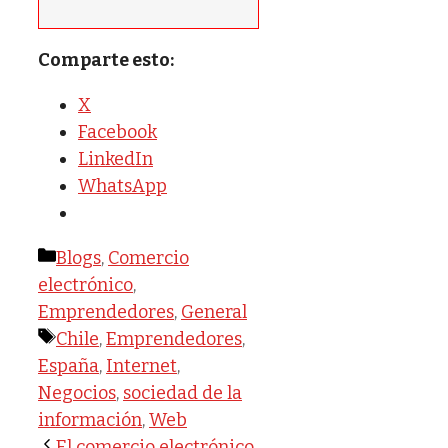
Comparte esto:
X
Facebook
LinkedIn
WhatsApp
Categorías
Blogs
,
Comercio
electrónico
,
Emprendedores
,
General
Etiquetas
Chile
,
Emprendedores
,
España
,
Internet
,
Negocios
,
sociedad de la
información
,
Web
El comercio electrónico