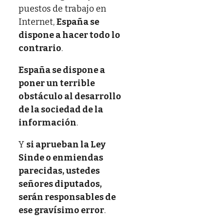
puestos de trabajo en
Internet,
España se
dispone a hacer todo lo
contrario
.
España se dispone a
poner un terrible
obstáculo al desarrollo
de la sociedad de la
información
.
Y
si aprueban la Ley
Sinde o enmiendas
parecidas, ustedes
señores diputados,
serán responsables de
ese gravísimo error
.