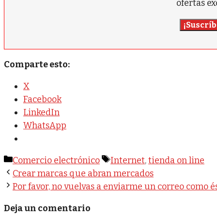
ofertas ex
¡Suscríb
Comparte esto:
X
Facebook
LinkedIn
WhatsApp
Categorías
Etiquetas
Comercio electrónico
Internet
,
tienda on line
Crear marcas que abran mercados
Por favor, no vuelvas a enviarme un correo como é
Deja un comentario