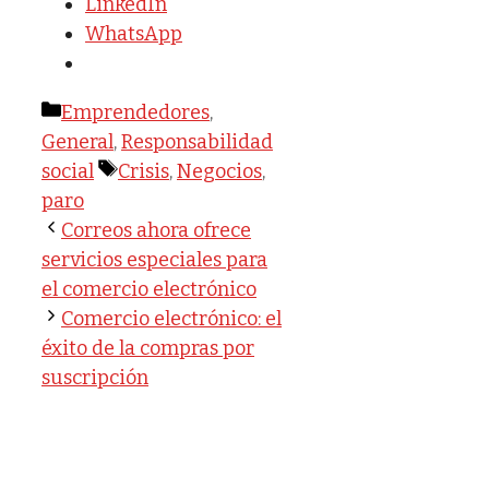
LinkedIn
WhatsApp
Categorías
Emprendedores
,
General
,
Responsabilidad
Etiquetas
social
Crisis
,
Negocios
,
paro
Correos ahora ofrece
servicios especiales para
el comercio electrónico
Comercio electrónico: el
éxito de la compras por
suscripción