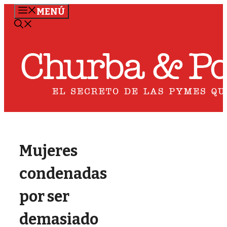
Saltar
MENÚ
al
contenido
Mujeres
condenadas
por ser
demasiado