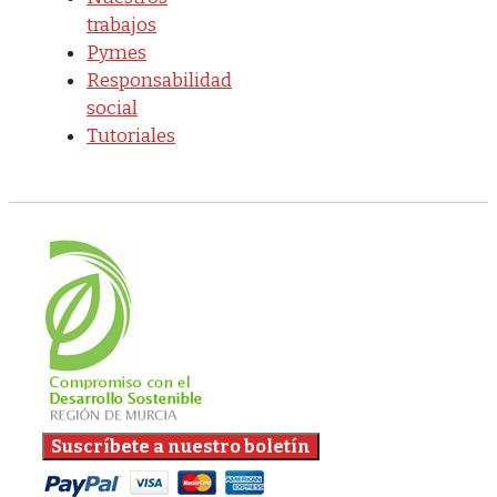
trabajos
Pymes
Responsabilidad
social
Tutoriales