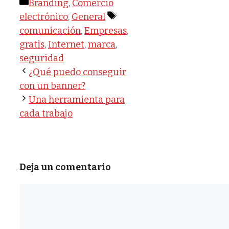
Categorías
Branding
,
Comercio
Etiquetas
electrónico
,
General
comunicación
,
Empresas
,
gratis
,
Internet
,
marca
,
seguridad
¿Qué puedo conseguir
con un banner?
Una herramienta para
cada trabajo
Deja un comentario
Comentario