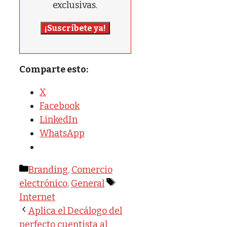
exclusivas.
¡Suscríbete ya!
Comparte esto:
X
Facebook
LinkedIn
WhatsApp
Categorías
Branding
,
Comercio
Etiquetas
electrónico
,
General
Internet
Aplica el Decálogo del
perfecto cuentista al