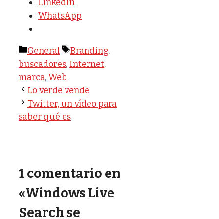
LinkedIn
WhatsApp
Categorías
Etiquetas
General
Branding
,
buscadores
,
Internet
,
marca
,
Web
Lo verde vende
Twitter, un vídeo para
saber qué es
1 comentario en
«Windows Live
Search se